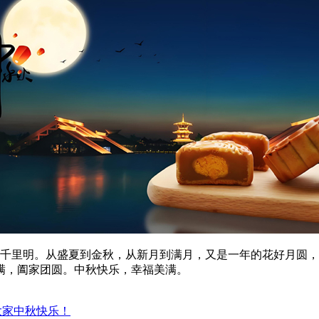
衢千里明。从盛夏到金秋，从新月到满月，又是一年的花好月圆
满，阖家团圆。中秋快乐，幸福美满。
大家中秋快乐！