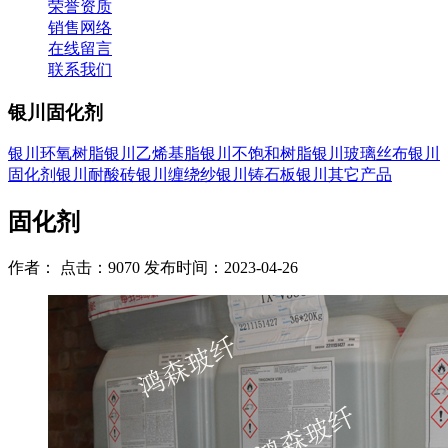
荣誉资质
销售网络
在线留言
联系我们
银川固化剂
银川环氧树脂
银川乙烯基脂
银川不饱和树脂
银川玻璃丝布
银川
固化剂
银川耐酸砖
银川缠绕纱
银川铸石板
银川其它产品
固化剂
作者： 点击：9070 发布时间：2023-04-26