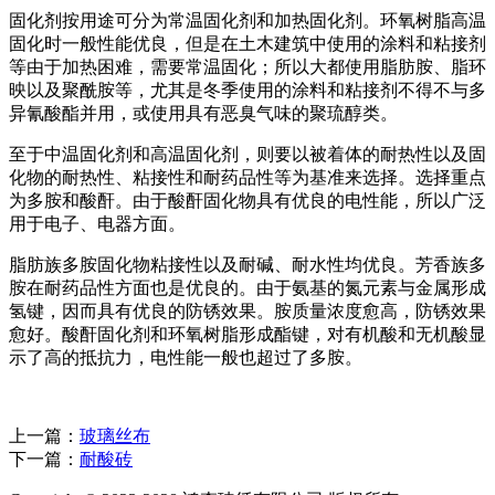
固化剂按用途可分为常温固化剂和加热固化剂。环氧树脂高温
固化时一般性能优良，但是在土木建筑中使用的涂料和粘接剂
等由于加热困难，需要常温固化；所以大都使用脂肪胺、脂环
映以及聚酰胺等，尤其是冬季使用的涂料和粘接剂不得不与多
异氰酸酯并用，或使用具有恶臭气味的聚琉醇类。
至于中温固化剂和高温固化剂，则要以被着体的耐热性以及固
化物的耐热性、粘接性和耐药品性等为基准来选择。选择重点
为多胺和酸酐。由于酸酐固化物具有优良的电性能，所以广泛
用于电子、电器方面。
脂肪族多胺固化物粘接性以及耐碱、耐水性均优良。芳香族多
胺在耐药品性方面也是优良的。由于氨基的氮元素与金属形成
氢键，因而具有优良的防锈效果。胺质量浓度愈高，防锈效果
愈好。酸酐固化剂和环氧树脂形成酯键，对有机酸和无机酸显
示了高的抵抗力，电性能一般也超过了多胺。
上一篇：
玻璃丝布
下一篇：
耐酸砖