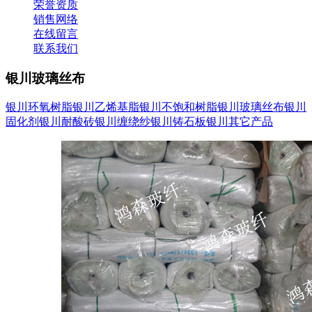
荣誉资质
销售网络
在线留言
联系我们
银川玻璃丝布
银川环氧树脂
银川乙烯基脂
银川不饱和树脂
银川玻璃丝布
银川
固化剂
银川耐酸砖
银川缠绕纱
银川铸石板
银川其它产品