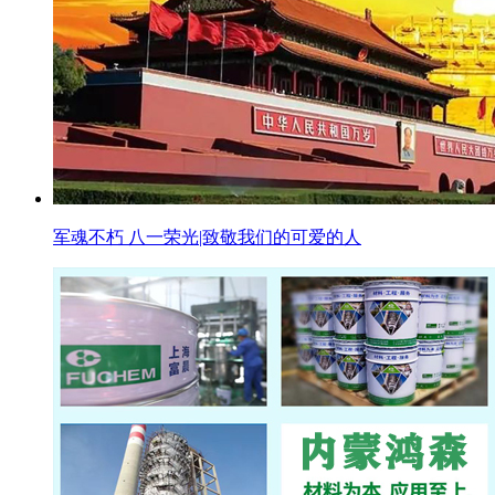
军魂不朽 八一荣光|致敬我们的可爱的人