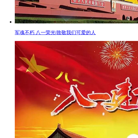
军魂不朽 八一荣光|致敬我们可爱的人